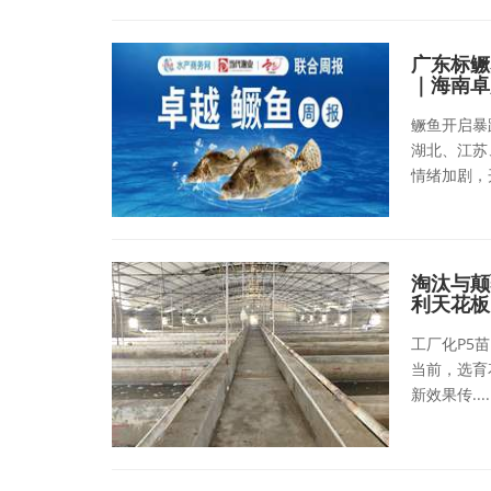
广东标鳜
｜海南卓
鳜鱼开启暴
湖北、江苏
情绪加剧，开
淘汰与颠
利天花板
工厂化P5苗
当前，选育
新效果传....