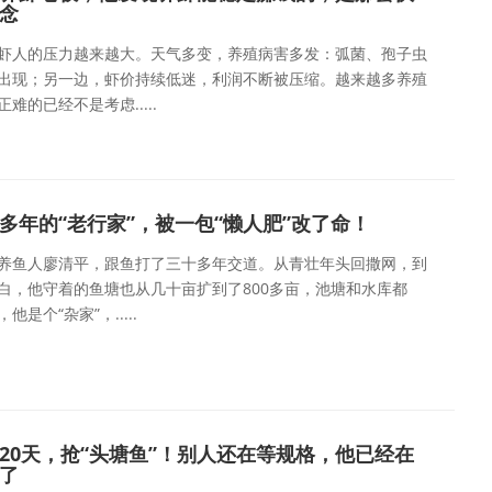
念
虾人的压力越来越大。天气多变，养殖病害多发：弧菌、孢子虫
出现；另一边，虾价持续低迷，利润不断被压缩。越来越多养殖
难的已经不是考虑.....
多年的“老行家”，被一包“懒人肥”改了命！
养鱼人廖清平，跟鱼打了三十多年交道。从青壮年头回撒网，到
白，他守着的鱼塘也从几十亩扩到了800多亩，池塘和水库都
他是个“杂家”，.....
20天，抢“头塘鱼”！别人还在等规格，他已经在
了