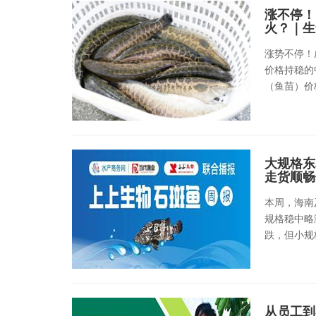
涨不停！
火？｜生
涨势不停！
价格持稳的
（鱼苗）价格同
大规格东
走货顺畅
本周，海南
规格稳中略
跌，但小规格
从员工到