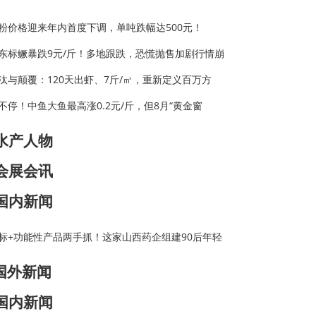
粉价格迎来年内首度下调，单吨跌幅达500元！
东标鳜暴跌9元/斤！多地跟跌，恐慌抛售加剧行情崩
汰与颠覆：120天出虾、7斤/㎡，重新定义百万方
不停！中鱼大鱼最高涨0.2元/斤，但8月“黄金窗
水产人物
会展会讯
国内新闻
标+功能性产品两手抓！这家山西药企组建90后年轻
国外新闻
国内新闻