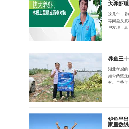
大养虾理
这几年，养
等问题反复
户发现，真正
养鱼三十
湖北孝感的
如今两鬓泛
有。早些年，
鲈鱼早出
家里数钱