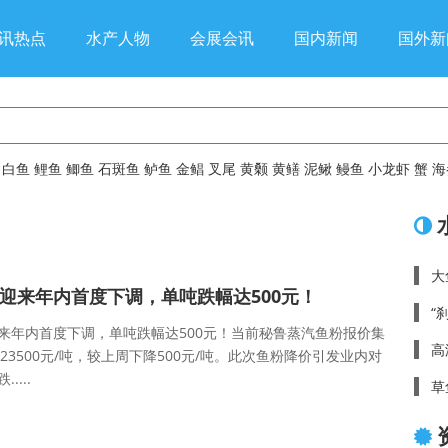
讯热点
水产人物
会展会讯
国内新闻
国外新
白鱼
鲤鱼
鲫鱼
石斑鱼
鲈鱼
金鲳
叉尾
黄颡
黄鳝
泥鳅
鳗鱼
小龙虾
蟹
海
大
迎来年内首度下调，单吨跌幅达500元！
“
来年内首度下调，单吨跌幅达500元！当前秘鲁蒸汽鱼粉报价集
高
0-23500元/吨，较上周下降500元/吨。此次鱼粉降价引发业内对
....
草