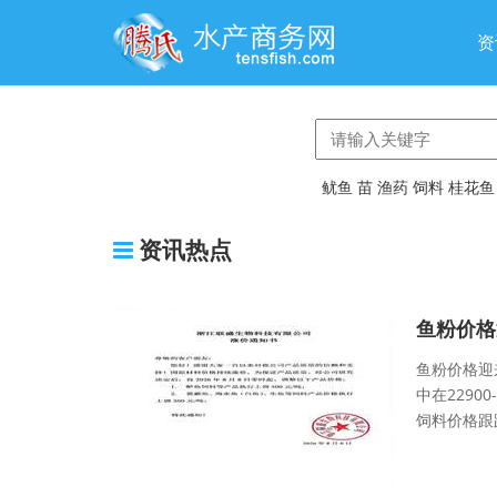
资
鱿鱼
苗
渔药
饲料
桂花鱼
资讯热点
鱼粉价格
鱼粉价格迎
中在2290
饲料价格跟跌.