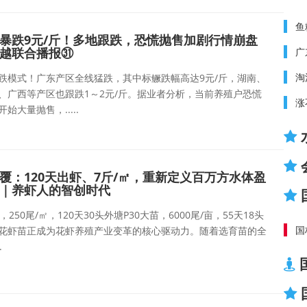
鱼
暴跌9元/斤！多地跟跌，恐慌抛售加剧行情崩盘
越联合播报㉛
广
淘
跌模式！广东产区全线猛跌，其中标鳜跌幅高达9元/斤，湖南、
、广西等产区也跟跌1～2元/斤。据业者分析，当前养殖户恐慌
涨
始大量抛售，.....
覆：120天出虾、7斤/㎡，重新定义百万方水体盈
｜养虾人的智创时代
，250尾/㎡，120天30头外塘P30大苗，6000尾/亩，55天18头
国
花虾苗正成为花虾养殖产业变革的核心驱动力。随着选育苗的全
.