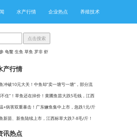
闻
水产行情
企业热点
养殖技术
参
龟鳖
生鱼
草鱼
罗非
虾
水产行情
鱼冲破10元大关！中鱼却“卖一塘亏一塘”，部分流
刹不住”！草鱼还在掉价！黄圃鱼苗大跌5毛钱，江西
温+病害双重暴击！广东鳜鱼集中上市，急跌1元/斤
鱼新苗、新鱼陆续上市，江西标草大跌7-8毛/斤！
资讯热点