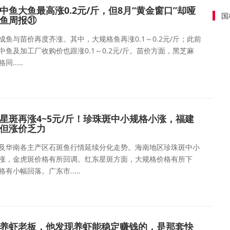
中鱼大鱼最高涨0.2元/斤，但8月“黄金窗口”却哑
国
鱼周报㉛
成鱼与苗价再度齐涨。其中，大规格鱼再涨0.1～0.2元/斤；此前
中鱼及加工厂收购价也跟涨0.1～0.2元/斤。苗价方面，黑芝麻
.....
星斑再涨4~5元/斤！珍珠斑中小规格小涨，福建
但涨价乏力
及华南各主产区石斑鱼行情延续分化走势。海南地区珍珠斑中小
涨，金虎斑价格有所回调。红东星斑方面，大规格价格有所下
有小幅回落。广东市.....
养虾老板，他发现养虾能稳定赚钱的，是那套快