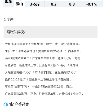
分享到
0
猜你喜欢
· 大鱼冲破10元大关！中鱼却“卖一塘亏一塘”，部分流通商被..
· “刹不住”！草鱼还在掉价！黄圃鱼苗大跌5毛钱，江西小草鱼..
· 高温+病害双重暴击！广东鳜鱼集中上市，急跌1元/斤｜海南..
· 草鱼新苗、新鱼陆续上市，江西标草大跌7-8毛/斤！江苏福..
· 月底有望突破40元/斤！市场需求回暖，鳜鱼最高涨1元/斤..
· 跌价0.2-0.3元/斤！新鱼集中上市碰上暑假消费热潮，..
· 草鱼苗“失宠”了吗？！中山3-7两的苗降至6.6元，而且..
· 广东最高跌2元/斤！花身、烂身情况加重，走量锐减！业者仍..
水产行情