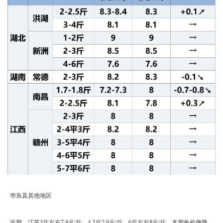
华东及其他地区
近期，江苏3斤左右7.8元/斤，4-5斤7.9元/斤，6斤左右8元/斤，本周鱼价微降