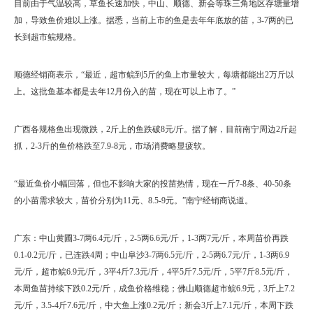
目前由于气温较高，草鱼长速加快，中山、顺德、新会等珠三角地区存塘量增
加，导致鱼价难以上涨。据悉，当前上市的鱼是去年年底放的苗，3-7两的已
长到超市鲩规格。
顺德经销商表示，“最近，超市鲩到5斤的鱼上市量较大，每塘都能出2万斤以
上。这批鱼基本都是去年12月份入的苗，现在可以上市了。”
广西各规格鱼出现微跌，2斤上的鱼跌破8元/斤。据了解，目前南宁周边2斤起
抓，2-3斤的鱼价格跌至7.9-8元，市场消费略显疲软。
“最近鱼价小幅回落，但也不影响大家的投苗热情，现在一斤7-8条、40-50条
的小苗需求较大，苗价分别为11元、8.5-9元。”南宁经销商说道。
广东：中山黄圃3-7两6.4元/斤，2-5两6.6元/斤，1-3两7元/斤，本周苗价再跌
0.1-0.2元/斤，已连跌4周；中山阜沙3-7两6.5元/斤，2-5两6.7元/斤，1-3两6.9
元/斤，超市鲩6.9元/斤，3平4斤7.3元/斤，4平5斤7.5元/斤，5平7斤8.5元/斤，
本周鱼苗持续下跌0.2元/斤，成鱼价格维稳；佛山顺德超市鲩6.9元，3斤上7.2
元/斤，3.5-4斤7.6元/斤，中大鱼上涨0.2元/斤；新会3斤上7.1元/斤，本周下跌