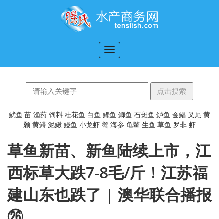
切
换
导
航
鱿鱼
苗
渔药
饲料
桂花鱼
白鱼
鲤鱼
鲫鱼
石斑鱼
鲈鱼
金鲳
叉尾
黄
颡
黄鳝
泥鳅
鳗鱼
小龙虾
蟹
海参
龟鳖
生鱼
草鱼
罗非
虾
草鱼新苗、新鱼陆续上市，江
西标草大跌7-8毛/斤！江苏福
建山东也跌了 | 澳华联合播报
㉖