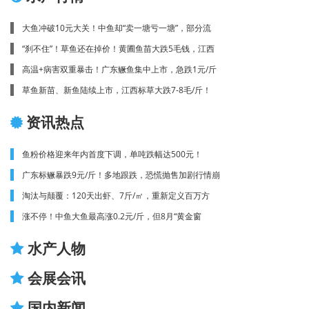
大鱼冲破10元大关！中鱼却“卖一塘亏一塘”，部分流
“刹不住”！草鱼还在掉价！黄圃鱼苗大跌5毛钱，江西
高温+病害双重暴击！广东鳜鱼集中上市，急跌1元/斤
草鱼新苗、新鱼陆续上市，江西标草大跌7-8毛/斤！
资讯热点
鱼粉价格迎来年内首度下调，单吨跌幅达500元！
广东标鳜暴跌9元/斤！多地跟跌，恐慌抛售加剧行情崩
淘汰与颠覆：120天出虾、7斤/㎡，重新定义百万方
涨不停！中鱼大鱼最高涨0.2元/斤，但8月“黄金窗
水产人物
会展会讯
国内新闻