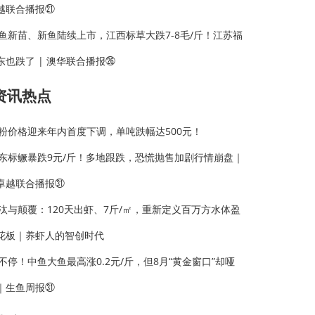
越联合播报㉑
鱼新苗、新鱼陆续上市，江西标草大跌7-8毛/斤！江苏福
东也跌了 | 澳华联合播报㉖
资讯热点
粉价格迎来年内首度下调，单吨跌幅达500元！
东标鳜暴跌9元/斤！多地跟跌，恐慌抛售加剧行情崩盘｜
卓越联合播报㉛
汰与颠覆：120天出虾、7斤/㎡，重新定义百万方水体盈
花板｜养虾人的智创时代
不停！中鱼大鱼最高涨0.2元/斤，但8月“黄金窗口”却哑
｜生鱼周报㉛