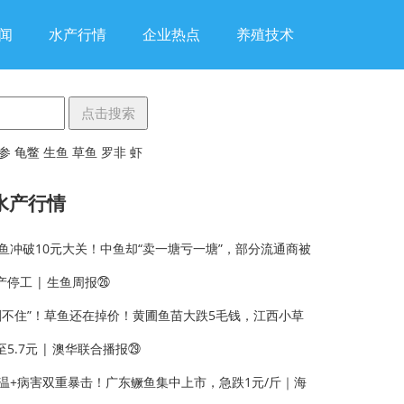
闻
水产行情
企业热点
养殖技术
参
龟鳖
生鱼
草鱼
罗非
虾
水产行情
鱼冲破10元大关！中鱼却“卖一塘亏一塘”，部分流通商被
产停工 | 生鱼周报㉖
刹不住”！草鱼还在掉价！黄圃鱼苗大跌5毛钱，江西小草
5.7元 | 澳华联合播报㉙
温+病害双重暴击！广东鳜鱼集中上市，急跌1元/斤｜海