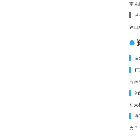
南卓
草
建山
鱼
广
海南
淘
利天
涨
火？