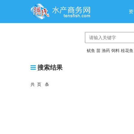
资
鱿鱼
苗
渔药
饲料
桂花鱼
搜索结果
共
0
页
0
条