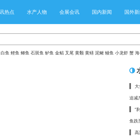
讯热点
水产人物
会展会讯
国内新闻
国外新
白鱼
鲤鱼
鲫鱼
石斑鱼
鲈鱼
金鲳
叉尾
黄颡
黄鳝
泥鳅
鳗鱼
小龙虾
蟹
海
大
迫减
“
鱼跌至
高