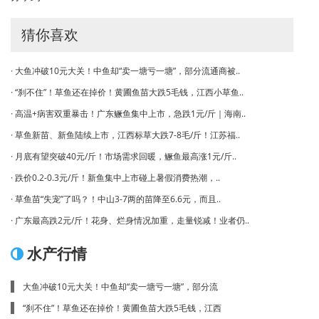
猜你喜欢
· 大鱼冲破10元大关！中鱼却“卖一塘亏一塘”，部分流通商被..
· “刹不住”！草鱼还在掉价！黄圃鱼苗大跌5毛钱，江西小草鱼..
· 高温+病害双重暴击！广东鳜鱼集中上市，急跌1元/斤｜海南..
· 草鱼新苗、新鱼陆续上市，江西标草大跌7-8毛/斤！江苏福..
· 月底有望突破40元/斤！市场需求回暖，鳜鱼最高涨1元/斤..
· 跌价0.2-0.3元/斤！新鱼集中上市碰上暑假消费热潮，..
· 草鱼苗“失宠”了吗？！中山3-7两的苗降至6.6元，而且..
· 广东最高跌2元/斤！花身、烂身情况加重，走量锐减！业者仍..
水产行情
大鱼冲破10元大关！中鱼却“卖一塘亏一塘”，部分流
“刹不住”！草鱼还在掉价！黄圃鱼苗大跌5毛钱，江西