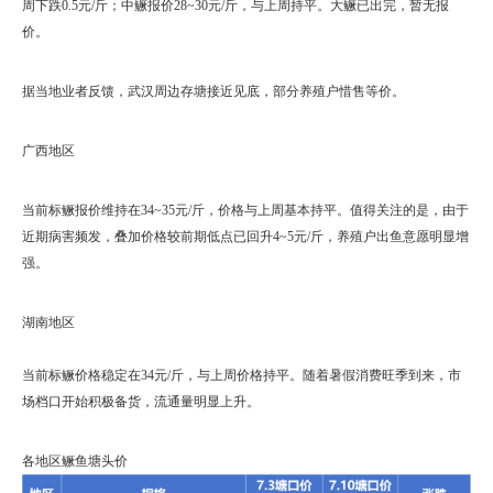
周下跌0.5元/斤；中鳜报价28~30元/斤，与上周持平。大鳜已出完，暂无报
价。
据当地业者反馈，武汉周边存塘接近见底，部分养殖户惜售等价。
广西地区
当前标鳜报价维持在34~35元/斤，价格与上周基本持平。值得关注的是，由于
近期病害频发，叠加价格较前期低点已回升4~5元/斤，养殖户出鱼意愿明显增
强。
湖南地区
当前标鳜价格稳定在34元/斤，与上周价格持平。随着暑假消费旺季到来，市
场档口开始积极备货，流通量明显上升。
各地区鳜鱼塘头价