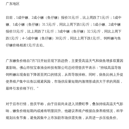
广东地区
目前，1成中鳜、2成小鳜（鱼仔鳜）报价31元/斤，比上周跌了1元/斤；1成中
鳜、1成小鳜（鱼仔鳜）31.5元/斤，同比上周下跌1元/斤；1成小鳜、2成中鳜
报价33元/斤，比上周跌了1元/斤；3成中鳜（鱼仔鳜）32.5元/斤，同比上周下
跌1元/斤；4~5成中鳜（鱼仔鳜）30元/斤，同比上周下跌1元/斤。饲料鳜与鱼
仔鳜价格相差1元/斤左右。
广东鳜鱼价格自7月7日开始呈现下跌趋势，主要受高温天气和病鱼增多双重因
素影响。佛山市恒宝泰渔业科技有限公司总经理曾庆平表示：“持续高温导致
饲料鳜出现食欲下降甚至闭口的情况，从而导致掉称。同时，病鱼比例上升促
使养殖户集中出鱼以规避风险，市场供应量短期内激增形成供大于求的局面，
最终引发价格下行。”
对于后市行情，曾庆平称，由于目前尚未进入消费旺季，叠加持续高温天气影
响，鳜鱼价格短期内或难有明显回升。他建议养殖户根据自身养殖情况，科学
规划出鱼节奏，避免因集中上市加剧市场供需失衡，从而进一步压低鱼价。