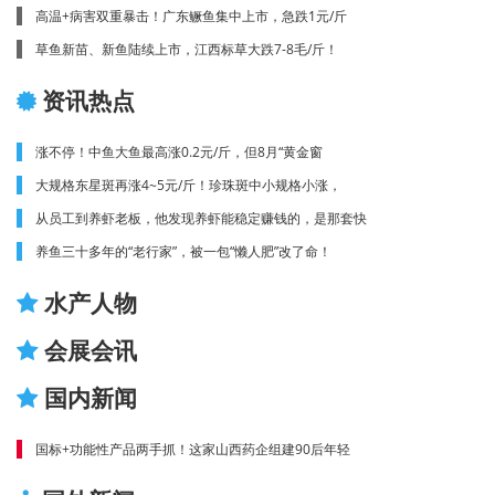
高温+病害双重暴击！广东鳜鱼集中上市，急跌1元/斤
草鱼新苗、新鱼陆续上市，江西标草大跌7-8毛/斤！
资讯热点
涨不停！中鱼大鱼最高涨0.2元/斤，但8月“黄金窗
大规格东星斑再涨4~5元/斤！珍珠斑中小规格小涨，
从员工到养虾老板，他发现养虾能稳定赚钱的，是那套快
养鱼三十多年的“老行家”，被一包“懒人肥”改了命！
水产人物
会展会讯
国内新闻
国标+功能性产品两手抓！这家山西药企组建90后年轻