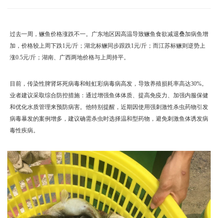
过去一周，鳜鱼价格涨跌不一。广东地区因高温导致鳜鱼食欲减退叠加病鱼增
加，价格较上周下跌1元/斤；湖北标鳜同步跟跌1元/斤；而江苏标鳜则逆势上
涨0.5元/斤；湖南、广西两地价格与上周持平。
目前，传染性脾肾坏死病毒和蛙虹彩病毒病高发，导致养殖损耗率高达30%。
业者建议采取综合防控措施：通过增强鱼体体质、提高免疫力、加强内服保健
和优化水质管理来预防病害。他特别提醒，近期因使用强刺激性杀虫药物引发
病毒暴发的案例增多，建议确需杀虫时选择温和型药物，避免刺激鱼体诱发病
毒性疾病。