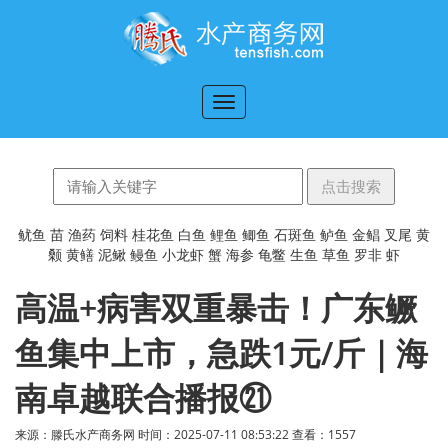
切
换
导
航
鱿鱼
苗
渔药
饲料
桂花鱼
白鱼
鲤鱼
鲫鱼
石斑鱼
鲈鱼
金鲳
叉尾
黄
颡
黄鳝
泥鳅
鳗鱼
小龙虾
蟹
海参
龟鳖
生鱼
草鱼
罗非
虾
高温+病害双重暴击！广东鳜
鱼集中上市，急跌1元/斤｜海
南卓越联合播报㉑
来源：滕氏水产商务网 时间：2025-07-11 08:53:22 查看：
1557