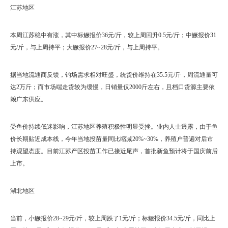
江苏地区
本周江苏稳中有涨，其中标鳜报价36元/斤，较上周回升0.5元/斤；中鳜报价31
元/斤，与上周持平；大鳜报价27~28元/斤，与上周持平。
据当地流通商反馈，钓场需求相对旺盛，统货价维持在35.5元/斤，周流通量可
达2万斤；而市场端走货较为缓慢，日销量仅2000斤左右，且档口货源主要依
赖广东供应。
受鱼价持续低迷影响，江苏地区养殖积极性明显受挫。业内人士透露，由于鱼
价长期贴近成本线，今年当地投苗量同比缩减20%~30%，养殖户普遍对后市
持观望态度。目前江苏产区投苗工作已接近尾声，首批新鱼预计将于国庆前后
上市。
湖北地区
当前，小鳜报价28~29元/斤，较上周跌了1元/斤；标鳜报价34.5元/斤，同比上