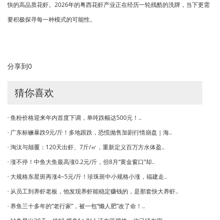
快的高品质花虾。2026年的粤西花虾产业正在经历一轮残酷的洗牌，当下更需
要积极探寻每一种模式的可能性。
分享到
0
猜你喜欢
· 鱼粉价格迎来年内首度下调，单吨跌幅达500元！..
· 广东标鳜暴跌9元/斤！多地跟跌，恐慌抛售加剧行情崩盘｜海..
· 淘汰与颠覆：120天出虾、7斤/㎡，重新定义百万方水体盈..
· 涨不停！中鱼大鱼最高涨0.2元/斤，但8月“黄金窗口”却..
· 大规格东星斑再涨4~5元/斤！珍珠斑中小规格小涨，福建走..
· 从员工到养虾老板，他发现养虾能稳定赚钱的，是那套快大养虾..
· 养鱼三十多年的“老行家”，被一包“懒人肥”改了命！..