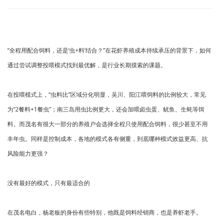
“全程用配合饲料，还是‘虫+料’结合？”在花虾养殖成本持续承压的背景下，如何
通过尝试调整投喂模式找到最优解，是行业长期摸索的课题。
在投喂模式上，“虫料比”区域分化明显，吴川、阳江喂饲料的比例较大，常见
为“2餐料+1餐虫”；南三岛用虫比例更大，还会加喂卤虫蛋、鱿鱼、生蚝等饵
料。而茂名有很大一部分的养殖户会选择全程只使用配合饲料，很少甚至不用
丰年虫。同样是控制成本，各地的模式各有侧重，到底哪种模式效益更高、抗
风险能力更强？
没有最好的模式，只有最适合的
在茂名电白，杨老板的身份有些特别，他既是饲料经销商，也是养虾老手。