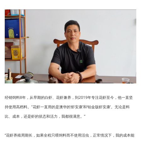
经销饲料8年，从早期的白虾、花虾兼养，到2019年专注花虾至今，他一直坚
持使用高档料。"花虾一直用的是澳华的‘虾安康’和‘铂金版虾安康’。无论是料
比、成本，还是虾的状态和活力，我都很满意。”
“花虾养殖周期长，如果全程只喂饲料而不使用活虫，正常情况下，我的成本能