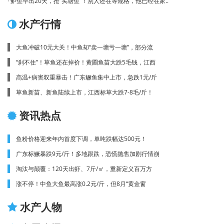
· 鲈鱼早出20天，抢“头塘鱼”！别人还在等规格，他已经在家..
水产行情
大鱼冲破10元大关！中鱼却“卖一塘亏一塘”，部分流
“刹不住”！草鱼还在掉价！黄圃鱼苗大跌5毛钱，江西
高温+病害双重暴击！广东鳜鱼集中上市，急跌1元/斤
草鱼新苗、新鱼陆续上市，江西标草大跌7-8毛/斤！
资讯热点
鱼粉价格迎来年内首度下调，单吨跌幅达500元！
广东标鳜暴跌9元/斤！多地跟跌，恐慌抛售加剧行情崩
淘汰与颠覆：120天出虾、7斤/㎡，重新定义百万方
涨不停！中鱼大鱼最高涨0.2元/斤，但8月“黄金窗
水产人物