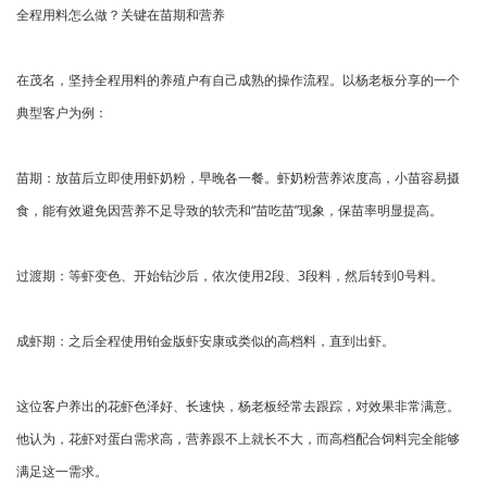
全程用料怎么做？关键在苗期和营养
在茂名，坚持全程用料的养殖户有自己成熟的操作流程。以杨老板分享的一个
典型客户为例：
苗期：放苗后立即使用虾奶粉，早晚各一餐。虾奶粉营养浓度高，小苗容易摄
食，能有效避免因营养不足导致的软壳和“苗吃苗”现象，保苗率明显提高。
过渡期：等虾变色、开始钻沙后，依次使用2段、3段料，然后转到0号料。
成虾期：之后全程使用铂金版虾安康或类似的高档料，直到出虾。
这位客户养出的花虾色泽好、长速快，杨老板经常去跟踪，对效果非常满意。
他认为，花虾对蛋白需求高，营养跟不上就长不大，而高档配合饲料完全能够
满足这一需求。