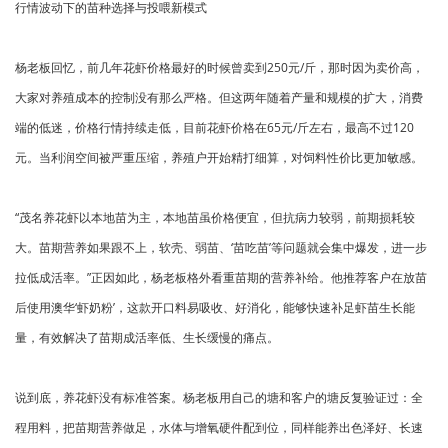
行情波动下的苗种选择与投喂新模式
杨老板回忆，前几年花虾价格最好的时候曾卖到250元/斤，那时因为卖价高，
大家对养殖成本的控制没有那么严格。但这两年随着产量和规模的扩大，消费
端的低迷，价格行情持续走低，目前花虾价格在65元/斤左右，最高不过120
元。当利润空间被严重压缩，养殖户开始精打细算，对饲料性价比更加敏感。
“茂名养花虾以本地苗为主，本地苗虽价格便宜，但抗病力较弱，前期损耗较
大。苗期营养如果跟不上，软壳、弱苗、‘苗吃苗’等问题就会集中爆发，进一步
拉低成活率。”正因如此，杨老板格外看重苗期的营养补给。他推荐客户在放苗
后使用澳华‘虾奶粉’，这款开口料易吸收、好消化，能够快速补足虾苗生长能
量，有效解决了苗期成活率低、生长缓慢的痛点。
说到底，养花虾没有标准答案。杨老板用自己的塘和客户的塘反复验证过：全
程用料，把苗期营养做足，水体与增氧硬件配到位，同样能养出色泽好、长速