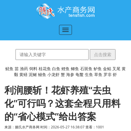
切
换
导
航
鱿鱼
苗
渔药
饲料
桂花鱼
白鱼
鲤鱼
鲫鱼
石斑鱼
鲈鱼
金鲳
叉尾
黄
颡
黄鳝
泥鳅
鳗鱼
小龙虾
蟹
海参
龟鳖
生鱼
草鱼
罗非
虾
利润腰斩！花虾养殖“去虫
化”可行吗？这套全程只用料
的“省心模式”给出答案
来源：滕氏水产商务网 时间：2026-05-27 16:38:07 查看：
1001