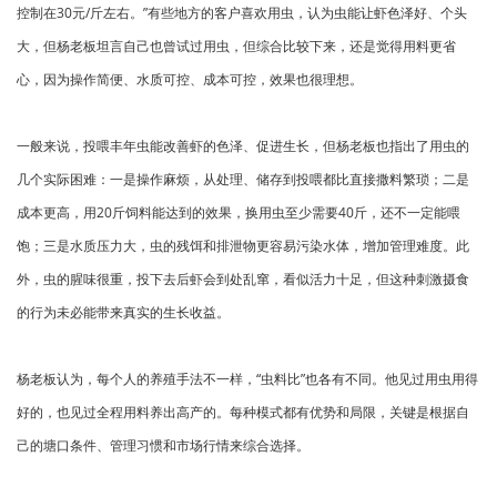
控制在30元/斤左右。”有些地方的客户喜欢用虫，认为虫能让虾色泽好、个头
大，但杨老板坦言自己也曾试过用虫，但综合比较下来，还是觉得用料更省
心，因为操作简便、水质可控、成本可控，效果也很理想。
一般来说，投喂丰年虫能改善虾的色泽、促进生长，但杨老板也指出了用虫的
几个实际困难：一是操作麻烦，从处理、储存到投喂都比直接撒料繁琐；二是
成本更高，用20斤饲料能达到的效果，换用虫至少需要40斤，还不一定能喂
饱；三是水质压力大，虫的残饵和排泄物更容易污染水体，增加管理难度。此
外，虫的腥味很重，投下去后虾会到处乱窜，看似活力十足，但这种刺激摄食
的行为未必能带来真实的生长收益。
杨老板认为，每个人的养殖手法不一样，“虫料比”也各有不同。他见过用虫用得
好的，也见过全程用料养出高产的。每种模式都有优势和局限，关键是根据自
己的塘口条件、管理习惯和市场行情来综合选择。