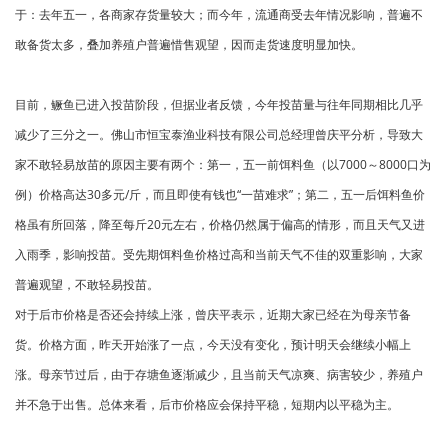
于：去年五一，各商家存货量较大；而今年，流通商受去年情况影响，普遍不
敢备货太多，叠加养殖户普遍惜售观望，因而走货速度明显加快。
目前，鳜鱼已进入投苗阶段，但据业者反馈，今年投苗量与往年同期相比几乎
减少了三分之一。佛山市恒宝泰渔业科技有限公司总经理曾庆平分析，导致大
家不敢轻易放苗的原因主要有两个：第一，五一前饵料鱼（以7000～8000口为
例）价格高达30多元/斤，而且即使有钱也“一苗难求”；第二，五一后饵料鱼价
格虽有所回落，降至每斤20元左右，价格仍然属于偏高的情形，而且天气又进
入雨季，影响投苗。受先期饵料鱼价格过高和当前天气不佳的双重影响，大家
普遍观望，不敢轻易投苗。
对于后市价格是否还会持续上涨，曾庆平表示，近期大家已经在为母亲节备
货。价格方面，昨天开始涨了一点，今天没有变化，预计明天会继续小幅上
涨。母亲节过后，由于存塘鱼逐渐减少，且当前天气凉爽、病害较少，养殖户
并不急于出售。总体来看，后市价格应会保持平稳，短期内以平稳为主。