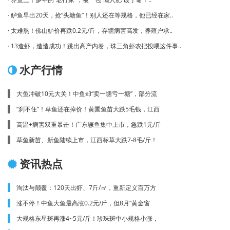
· 鲈鱼早出20天，抢“头塘鱼”！别人还在等规格，他已经在家..
· 太难熬！佛山鲈价再跌0.2元/斤，存塘病害高发，养殖户承..
· 13造虾，造造成功！跳出高产内卷，珠三角虾农把投喂这件事..
水产行情
大鱼冲破10元大关！中鱼却“卖一塘亏一塘”，部分流
“刹不住”！草鱼还在掉价！黄圃鱼苗大跌5毛钱，江西
高温+病害双重暴击！广东鳜鱼集中上市，急跌1元/斤
草鱼新苗、新鱼陆续上市，江西标草大跌7-8毛/斤！
资讯热点
淘汰与颠覆：120天出虾、7斤/㎡，重新定义百万方
涨不停！中鱼大鱼最高涨0.2元/斤，但8月“黄金窗
大规格东星斑再涨4~5元/斤！珍珠斑中小规格小涨，