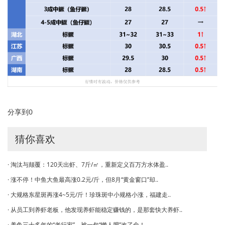
分享到
0
猜你喜欢
· 淘汰与颠覆：120天出虾、7斤/㎡，重新定义百万方水体盈..
· 涨不停！中鱼大鱼最高涨0.2元/斤，但8月“黄金窗口”却..
· 大规格东星斑再涨4~5元/斤！珍珠斑中小规格小涨，福建走..
· 从员工到养虾老板，他发现养虾能稳定赚钱的，是那套快大养虾..
· 养鱼三十多年的“老行家”，被一包“懒人肥”改了命！..