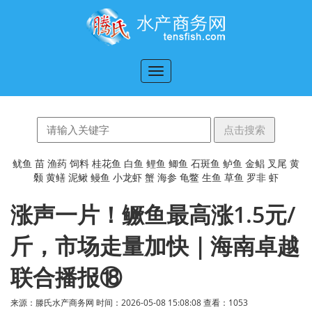
切
换
导
航
鱿鱼
苗
渔药
饲料
桂花鱼
白鱼
鲤鱼
鲫鱼
石斑鱼
鲈鱼
金鲳
叉尾
黄
颡
黄鳝
泥鳅
鳗鱼
小龙虾
蟹
海参
龟鳖
生鱼
草鱼
罗非
虾
涨声一片！鳜鱼最高涨1.5元/
斤，市场走量加快｜海南卓越
联合播报⑱
来源：滕氏水产商务网 时间：2026-05-08 15:08:08 查看：
1053