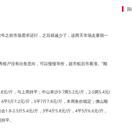
国
2号之前市场需求还行，之后就减少了，这两天市场走量很一
养殖户没有出鱼意向，可以慢慢等价，超市鲩后市看涨。”顺
5.8元/斤，与上周持平；中山阜沙3-7两5.2元/斤，2-5两5.4元/
斤，4平5斤7.2元/斤，5平7斤7.8元/斤，本周鱼价稳定；佛山顺
.8-2.5斤5.4元/斤，3平4斤5.8元/斤，4平5斤6.6元/斤，
周持平。