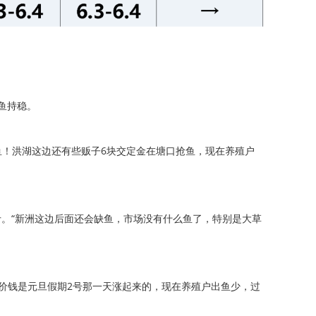
草鱼持稳。
鱼！洪湖这边还有些贩子6块交定金在塘口抢鱼，现在养殖户
/斤。“新洲这边后面还会缺鱼，市场没有什么鱼了，特别是大草
“这个价钱是元旦假期2号那一天涨起来的，现在养殖户出鱼少，过