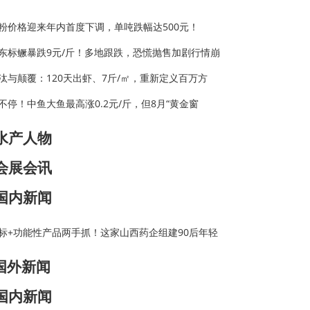
粉价格迎来年内首度下调，单吨跌幅达500元！
东标鳜暴跌9元/斤！多地跟跌，恐慌抛售加剧行情崩
汰与颠覆：120天出虾、7斤/㎡，重新定义百万方
不停！中鱼大鱼最高涨0.2元/斤，但8月“黄金窗
水产人物
会展会讯
国内新闻
标+功能性产品两手抓！这家山西药企组建90后年轻
国外新闻
国内新闻