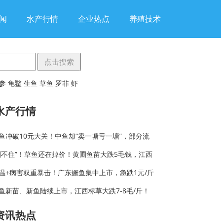
闻
水产行情
企业热点
养殖技术
参
龟鳖
生鱼
草鱼
罗非
虾
水产行情
鱼冲破10元大关！中鱼却“卖一塘亏一塘”，部分流
刹不住”！草鱼还在掉价！黄圃鱼苗大跌5毛钱，江西
温+病害双重暴击！广东鳜鱼集中上市，急跌1元/斤
鱼新苗、新鱼陆续上市，江西标草大跌7-8毛/斤！
资讯热点