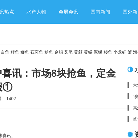
讯热点
水产人物
会展会讯
国内新闻
国外新
白鱼
鲤鱼
鲫鱼
石斑鱼
鲈鱼
金鲳
叉尾
黄颡
黄鳝
泥鳅
鳗鱼
小龙虾
蟹
海
喜讯：市场8块抢鱼，定金
报①
大
“
查看：
1402
高
草
来喜讯。