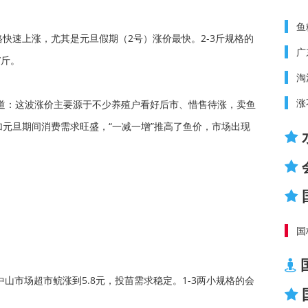
鱼
快速上涨，尤其是元旦假期（2号）涨价最快。2-3斤规格的
广
/斤。
淘
涨
馈道：这波涨价主要源于不少养殖户看好后市、惜售待涨，卖鱼
元旦期间消费需求旺盛，“一减一增”推高了鱼价，市场出现
国
。
中山市场超市鲩涨到5.8元，投苗需求稳定。1-3两小规格的会