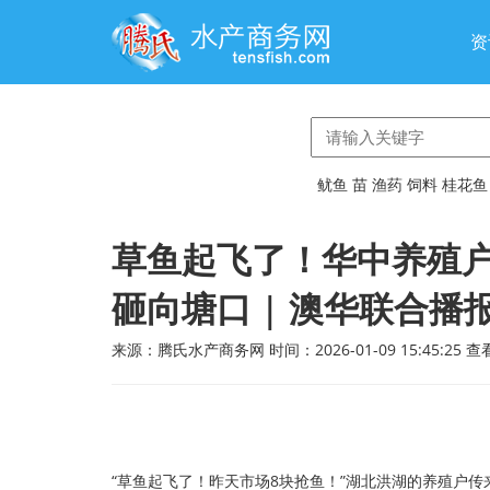
资
鱿鱼
苗
渔药
饲料
桂花鱼
草鱼起飞了！华中养殖户
砸向塘口 | 澳华联合播
来源：腾氏水产商务网 时间：2026-01-09 15:45:25 
“草鱼起飞了！昨天市场8块抢鱼！”湖北洪湖的养殖户传