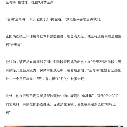
金粤海+鱼壮乐，抓住9月黄金期
“使用‘金粤海’，10天就能长1.5两左右。”刘老板兴奋地告诉我们。
正因为连续三年使用粤佳饲料效益稳健，现金流充足，他全程选用高端金鲳鱼
料“金粤海”。
他认为，该产品在苗期和后期冲刺阶段表现尤为出色：在0号至2号料阶段，可
有效提升鱼苗免疫力，保障前期成活率；在养殖后期，“金粤海”能显著促进生
长，一个月可增重4~5两，有力抓住9月的生长黄金期。
此外，他在养殖后期每餐搭配软颗粒生物功能饲料“鱼壮乐”，替代20%~30%
的常规料，有效维护肠道健康、促进消化吸收，使鱼在高温期也能“加得上
料”。