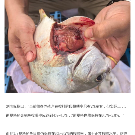
刘老板指出，“当前很多养殖户在控料阶段投喂率只有2%左右，但实际上，5
两规格的金鲳鱼投喂率应达到4%~4.5%，7两规格也需保持在3.5%~3.8%。”
而他1斤规格的鱼目前仍保持在3%~3.2%的投喂率，属于正常投喂水平。这也