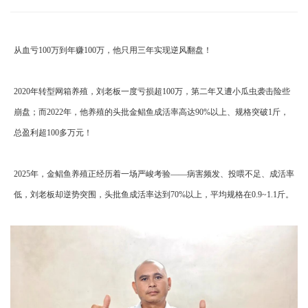
从血亏100万到年赚100万，他只用三年实现逆风翻盘！
2020年转型网箱养殖，刘老板一度亏损超100万，第二年又遭小瓜虫袭击险些
崩盘；而2022年，他养殖的头批金鲳鱼成活率高达90%以上、规格突破1斤，
总盈利超100多万元！
2025年，金鲳鱼养殖正经历着一场严峻考验——病害频发、投喂不足、成活率
低，刘老板却逆势突围，头批鱼成活率达到70%以上，平均规格在0.9~1.1斤。