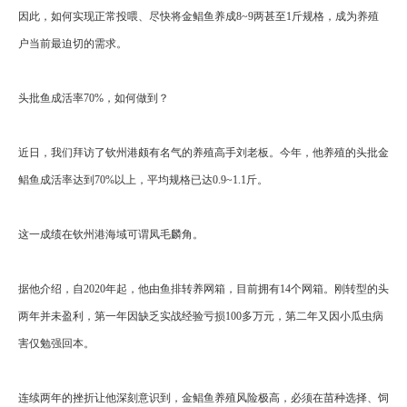
因此，如何实现正常投喂、尽快将金鲳鱼养成8~9两甚至1斤规格，成为养殖
户当前最迫切的需求。
头批鱼成活率70%，如何做到？
近日，我们拜访了钦州港颇有名气的养殖高手刘老板。今年，他养殖的头批金
鲳鱼成活率达到70%以上，平均规格已达0.9~1.1斤。
这一成绩在钦州港海域可谓凤毛麟角。
据他介绍，自2020年起，他由鱼排转养网箱，目前拥有14个网箱。刚转型的头
两年并未盈利，第一年因缺乏实战经验亏损100多万元，第二年又因小瓜虫病
害仅勉强回本。
连续两年的挫折让他深刻意识到，金鲳鱼养殖风险极高，必须在苗种选择、饲