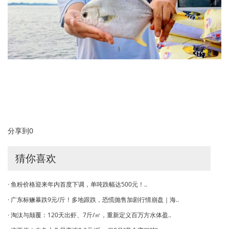
分享到
0
猜你喜欢
· 鱼粉价格迎来年内首度下调，单吨跌幅达500元！..
· 广东标鳜暴跌9元/斤！多地跟跌，恐慌抛售加剧行情崩盘｜海..
· 淘汰与颠覆：120天出虾、7斤/㎡，重新定义百万方水体盈..