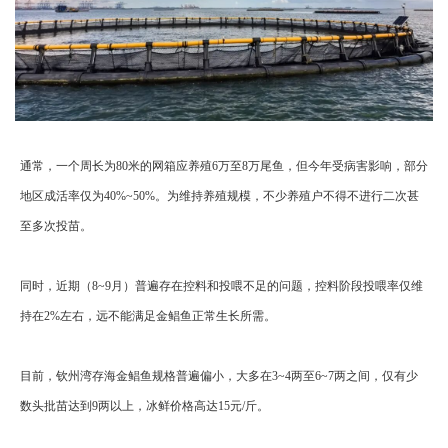
通常，一个周
长为80米的网箱应养殖6万至8万尾鱼，但今年受病害影响，部分
地区成活率仅为40%~50%。为维持养殖规模，不少养殖户不得不进行二次甚
至多次投苗。
同时，近期（8~9月）普遍存在控料和投喂不足的问题，控料阶段投喂率仅维
持在2%左右，远不能满足金鲳鱼正常生长所需。
目前，钦州湾存海金鲳鱼规格普遍偏小，大多在3~4两至6~7两之间，仅有少
数头批苗达到9两以上，冰鲜价格高达15元/斤。