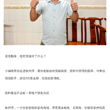
逆境翻身，他究竟做对了什么？
小编将带你走进钦州湾，看刘老板如何突破病害、投料与管理的困局，与粤佳
强强联手，抓住9月黄金期，实现创富增收。
投料量远不达标！养殖户望鱼兴叹
钦州湾，一片生机勃勃的蓝色海域，孕育着金鲳鱼、石斑鱼、牡蛎等多种优质