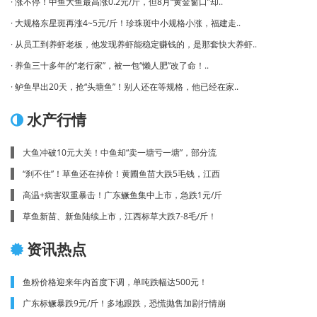
· 涨不停！中鱼大鱼最高涨0.2元/斤，但8月“黄金窗口”却..
· 大规格东星斑再涨4~5元/斤！珍珠斑中小规格小涨，福建走..
· 从员工到养虾老板，他发现养虾能稳定赚钱的，是那套快大养虾..
· 养鱼三十多年的“老行家”，被一包“懒人肥”改了命！..
· 鲈鱼早出20天，抢“头塘鱼”！别人还在等规格，他已经在家..
水产行情
大鱼冲破10元大关！中鱼却“卖一塘亏一塘”，部分流
“刹不住”！草鱼还在掉价！黄圃鱼苗大跌5毛钱，江西
高温+病害双重暴击！广东鳜鱼集中上市，急跌1元/斤
草鱼新苗、新鱼陆续上市，江西标草大跌7-8毛/斤！
资讯热点
鱼粉价格迎来年内首度下调，单吨跌幅达500元！
广东标鳜暴跌9元/斤！多地跟跌，恐慌抛售加剧行情崩