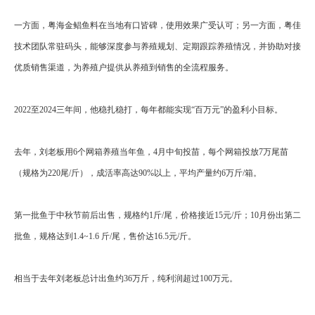
一方面，粤海金鲳鱼料在当地有口皆碑，使用效果广受认可；另一方面，粤佳
技术团队常驻码头，能够深度参与养殖规划、定期跟踪养殖情况，并协助对接
优质销售渠道，为养殖户提供从养殖到销售的全流程服务。
2022至2024三年间，他稳扎稳打，每年都能实现“百万元”的盈利小目标。
去年，刘老板用6个网箱养殖当年鱼，4月中旬投苗，每个网箱投放7万尾苗
（规格为220尾/斤），成活率高达90%以上，平均产量约6万斤/箱。
第一批鱼于中秋节前后出售，规格约1斤/尾，价格接近15元/斤；10月份出第二
批鱼，规格达到1.4~1.6 斤/尾，售价达16.5元/斤。
相当于去年刘老板总计出鱼约36万斤，纯利润超过100万元。