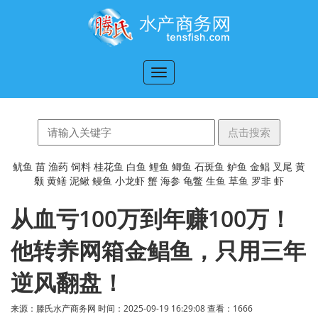
切
换
导
航
鱿鱼
苗
渔药
饲料
桂花鱼
白鱼
鲤鱼
鲫鱼
石斑鱼
鲈鱼
金鲳
叉尾
黄
颡
黄鳝
泥鳅
鳗鱼
小龙虾
蟹
海参
龟鳖
生鱼
草鱼
罗非
虾
从血亏100万到年赚100万！
他转养网箱金鲳鱼，只用三年
逆风翻盘！
来源：滕氏水产商务网 时间：2025-09-19 16:29:08 查看：
1666