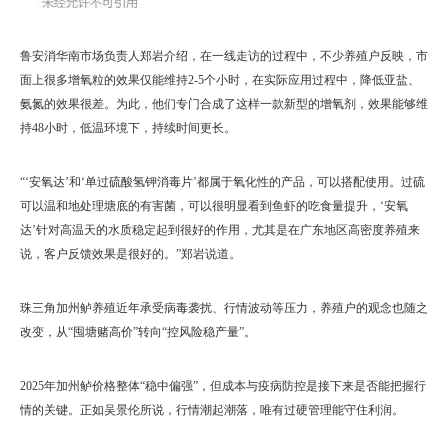
鲁安消华南市场负责人郑岩介绍，在一线走访的过程中，不少养殖户反映，市
面上很多增氧粒的效果仅能维持2-5个小时，在实际应用过程中，降低亚盐、
氨氮的效果很差。为此，他们专门合成了这样一款新型的增氧剂，效果能够维
持48小时，低温环境下，持续时间更长。
“‘安氧达’和‘单过硫酸氢钾消毒片’都属于氧化性的产品，可以搭配使用。过硫
可以温和地处理塘底的有害菌，可以很明显看到鱼虾的吃食量提升，‘安氧
达’针对高温天的水质稳定起到很好的作用，尤其是在广东地区高密度养殖来
说，客户反馈效果是很好的。”郑岩说道。
珠三角加州鲈养殖近年承受病毒袭扰、行情波动等压力，养殖户的观念也随之
改变，从“囤塘赌高价”转向“控风险稳产量”。
2025年加州鲈价格整体“稳中偏强”，但成本与疫病防控是接下来是否能把握行
情的关键。正如吴景伦所说，行情潮起潮落，唯有过硬管理能守住利润。