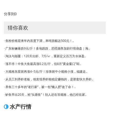
分享到
0
猜你喜欢
· 鱼粉价格迎来年内首度下调，单吨跌幅达500元！..
· 广东标鳜暴跌9元/斤！多地跟跌，恐慌抛售加剧行情崩盘｜海..
· 淘汰与颠覆：120天出虾、7斤/㎡，重新定义百万方水体盈..
· 涨不停！中鱼大鱼最高涨0.2元/斤，但8月“黄金窗口”却..
· 大规格东星斑再涨4~5元/斤！珍珠斑中小规格小涨，福建走..
· 从员工到养虾老板，他发现养虾能稳定赚钱的，是那套快大养虾..
· 养鱼三十多年的“老行家”，被一包“懒人肥”改了命！..
· 鲈鱼早出20天，抢“头塘鱼”！别人还在等规格，他已经在家..
水产行情