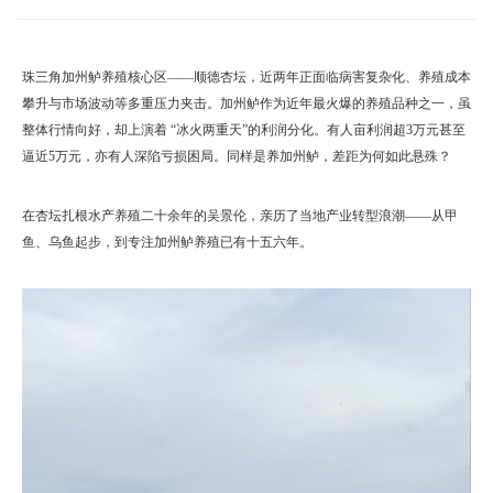
珠三角加州鲈养殖核心区——顺德杏坛，近两年正面临病害复杂化、养殖成本
攀升与市场波动等多重压力夹击。加州鲈作为近年最火爆的养殖品种之一，虽
整体行情向好，却上演着 “冰火两重天”的利润分化。有人亩利润超3万元甚至
逼近5万元，亦有人深陷亏损困局。同样是养加州鲈，差距为何如此悬殊？
在杏坛扎根水产养殖二十余年的吴景伦，亲历了当地产业转型浪潮——从甲
鱼、乌鱼起步，到专注加州鲈养殖已有十五六年。