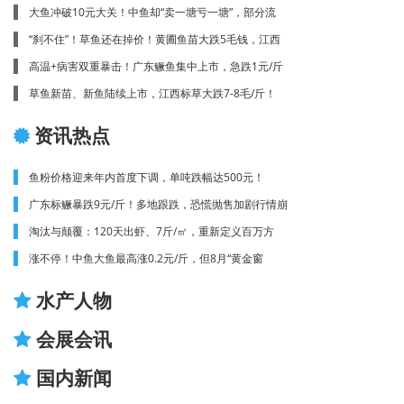
大鱼冲破10元大关！中鱼却“卖一塘亏一塘”，部分流
“刹不住”！草鱼还在掉价！黄圃鱼苗大跌5毛钱，江西
高温+病害双重暴击！广东鳜鱼集中上市，急跌1元/斤
草鱼新苗、新鱼陆续上市，江西标草大跌7-8毛/斤！
资讯热点
鱼粉价格迎来年内首度下调，单吨跌幅达500元！
广东标鳜暴跌9元/斤！多地跟跌，恐慌抛售加剧行情崩
淘汰与颠覆：120天出虾、7斤/㎡，重新定义百万方
涨不停！中鱼大鱼最高涨0.2元/斤，但8月“黄金窗
水产人物
会展会讯
国内新闻