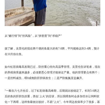
从“赌行情”到“控风险”，从“拼密度”到“求稳产”
据了解，吴景伦的现在两个塘的鱼最大的有7-8两，平均规格达到3-4两，预计
在10月份出鱼。
如今虹彩病毒高发期已过，防控重心转向高温季管理。吴景伦告诉笔者，现在
的养殖病害越来越多，必须要悉心管理才能保证产量。他的管理要点有两个：
一是控料减负，喂8成饱防肝胆病发生；二是严防氨氮亚盐飙升。
“一般在六七月份后，过了虹彩病毒高峰期，后期就比较稳定了。长到5-6两之
后的鱼的肝胆负担重，类似‘上火’的症状，所以我喂鱼时会多加些水让饲料软
化一下再喂，这样鱼吸收比较好，不易“上火”。今年周边发病率少了很多，基