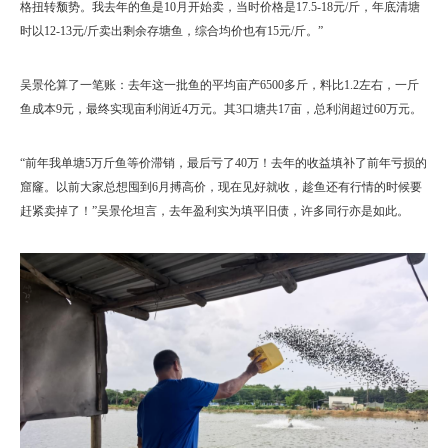
格扭转颓势。我去年的鱼是10月开始卖，当时价格是17.5-18元/斤，年底清塘
时以12-13元/斤卖出剩余存塘鱼，综合均价也有15元/斤。”
吴景伦算了一笔账：去年这一批鱼的平均亩产6500多斤，料比1.2左右，一斤
鱼成本9元，最终实现亩利润近4万元。其3口塘共17亩，总利润超过60万元。
“前年我单塘5万斤鱼等价滞销，最后亏了40万！去年的收益填补了前年亏损的
窟窿。以前大家总想囤到6月搏高价，现在见好就收，趁鱼还有行情的时候要
赶紧卖掉了！”吴景伦坦言，去年盈利实为填平旧债，许多同行亦是如此。