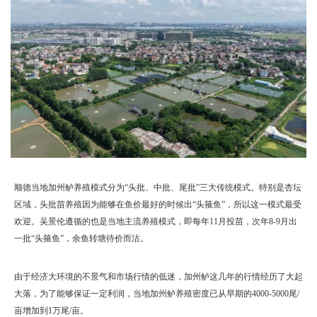
顺德当地加州鲈养殖模式分为“头批、中批、尾批”三大传统模式。特别是杏坛
区域，头批苗养殖因为能够在鱼价最好的时候出“头箍鱼”，所以这一模式最受
欢迎。吴景伦遵循的也是当地主流养殖模式，即每年11月投苗，次年8-9月出
一批“头箍鱼”，余鱼转塘待价而沽。
由于经济大环境的不景气和市场行情的低迷，加州鲈这几年的行情经历了大起
大落，为了能够保证一定利润，当地加州鲈养殖密度已从早期的4000-5000尾/
亩增加到1万尾/亩。