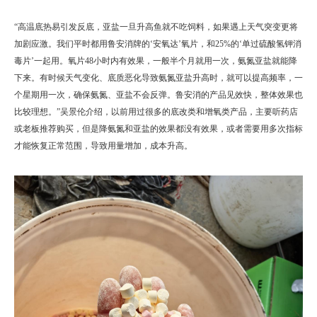
“高温底热易引发反底，亚盐一旦升高鱼就不吃饲料，如果遇上天气突变更将
加剧应激。我们平时都用鲁安消牌的‘安氧达’氧片，和25%的‘单过硫酸氢钾消
毒片’一起用。氧片48小时内有效果，一般半个月就用一次，氨氮亚盐就能降
下来。有时候天气变化、底质恶化导致氨氮亚盐升高时，就可以提高频率，一
个星期用一次，确保氨氮、亚盐不会反弹。鲁安消的产品见效快，整体效果也
比较理想。”吴景伦介绍，以前用过很多的底改类和增氧类产品，主要听药店
或老板推荐购买，但是降氨氮和亚盐的效果都没有效果，或者需要用多次指标
才能恢复正常范围，导致用量增加，成本升高。