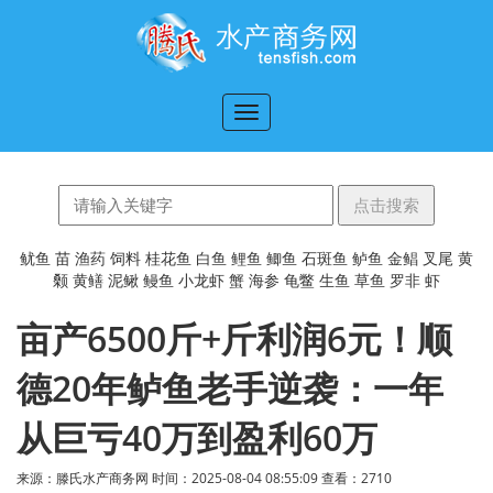
切
换
导
航
鱿鱼
苗
渔药
饲料
桂花鱼
白鱼
鲤鱼
鲫鱼
石斑鱼
鲈鱼
金鲳
叉尾
黄
颡
黄鳝
泥鳅
鳗鱼
小龙虾
蟹
海参
龟鳖
生鱼
草鱼
罗非
虾
亩产6500斤+斤利润6元！顺
德20年鲈鱼老手逆袭：一年
从巨亏40万到盈利60万
来源：滕氏水产商务网 时间：2025-08-04 08:55:09 查看：
2710